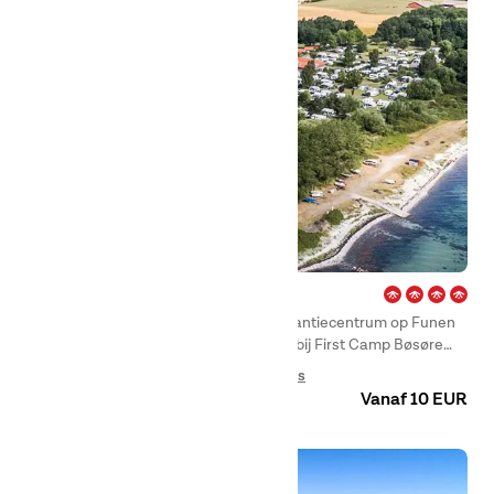
Bøsøre Strand – Fyn
Zijn jullie op zoek naar een modern vakantiecentrum op Funen
met een waterpark? Dan is een verblijf bij First Camp Bøsøre
Strand – Funen precies wat je zoekt.
Camping
Glamping
Huuraccommodaties
Vanaf 10 EUR