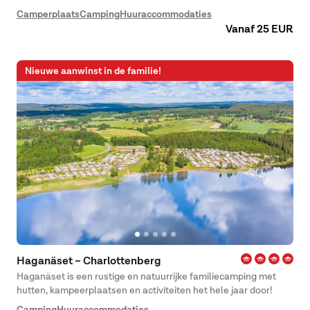
idyllische archipel met de Oostzee als decor. De camping biedt
Camperplaats
Camping
Huuraccommodaties
prachtige wandelpaden, zonnige rotsen en kindvriendelijke
Vanaf 25 EUR
stranden.
Nieuwe aanwinst in de familie!
Haganäset – Charlottenberg
Haganäset is een rustige en natuurrijke familiecamping met
hutten, kampeerplaatsen en activiteiten het hele jaar door!
Camping
Huuraccommodaties