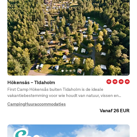
Hökensås – Tidaholm
First Camp Hökensås buiten Tidaholm is de ideale
vakantiebestemming voor wie houdt van natuur, vissen en
wandelen. De camping ligt prachtig in een nationaal park, vlak
Camping
Huuraccommodaties
bij het strand van het Vättern. Het gebied is erg populair om op
Vanaf 26 EUR
forel en regenboogforel te vissen.