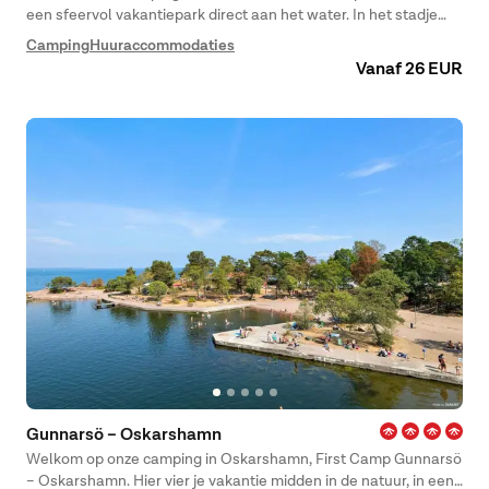
een sfeervol vakantiepark direct aan het water. In het stadje
van de beroemde pepermuntstok, Gränna, is het onmogelijk om
Camping
Huuraccommodaties
niet verliefd te worden.
Vanaf 26 EUR
Gunnarsö – Oskarshamn
Welkom op onze camping in Oskarshamn, First Camp Gunnarsö
– Oskarshamn. Hier vier je vakantie midden in de natuur, in een