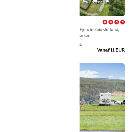
Frigård – Flensborg Fjord
Bezoek First Camp Frigård – Flensborg Fjord in Zuid-Jutland,
een van de beste campings van Denemarken.
Camping
Glamping
Huuraccommodaties
Vanaf 11 EUR