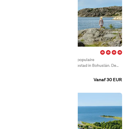
Edsvik – Grebbestad
First Camp Edsvik – Grebbestad is een populaire
familiecamping aan de rand van Grebbestad in Bohuslän. De
omgeving wordt omringd door prachtige natuur en het is dan
Camping
Huuraccommodaties
ook niet moeilijk te begrijpen waarom de kust van Bohuslän een
Vanaf 30 EUR
van de meest bezochte regio’s van Zweden is.