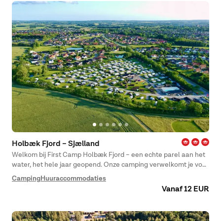
Holbæk Fjord – Sjælland
Welkom bij First Camp Holbæk Fjord – een echte parel aan het
water, het hele jaar geopend. Onze camping verwelkomt je voor
een heerlijke vakantie midden in de Deense natuur, waar de
Camping
Huuraccommodaties
schoonheid en rust van Zealand samenkomen met activiteiten
Vanaf 12 EUR
en levensvreugde.