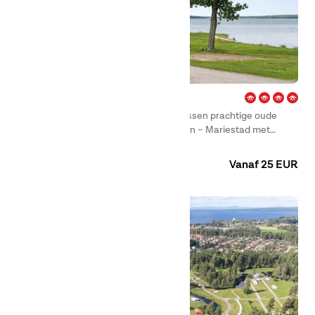
Ekudden – Mariestad
Aan het strand van het Vänernmeer, tussen prachtige oude
eikenbomen, vind je First Camp Ekudden – Mariestad met
ontzettend veel te bieden.
Camping
Huuraccommodaties
Vanaf 25 EUR