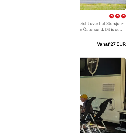
Frösön – Östersund
First Camp Frösön – Östersund, met uitzicht over het Storsjön-
meer, ligt op slechts enkele minuten van Östersund. Dit is de
perfecte plek om te genieten van het leven, de rust en de
Camping
Huuraccommodaties
natuur. De camping is het hele jaar geopend en biedt een breed
Vanaf 27 EUR
scala aan activiteiten in zowel de zomer als de winter. En wie
weet… misschien krijg je tijdens je vakantie zelfs het
mysterieuze meerwezen, Storsjöodjuret, te zien.