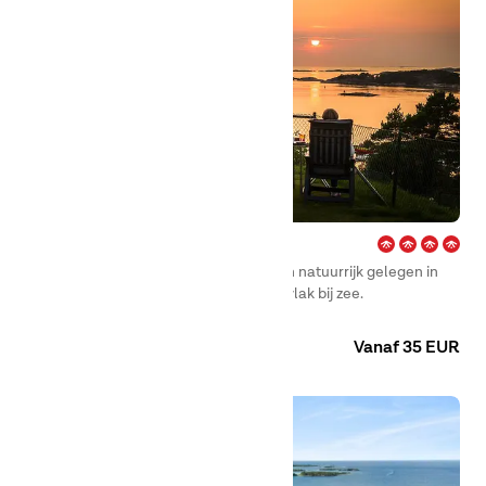
City – Strömstad
First Camp City – Strömstad is rustig en natuurrijk gelegen in
een authentieke Bohuslän-omgeving, vlak bij zee.
Camping
Huuraccommodaties
Vanaf 35 EUR