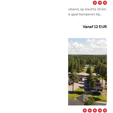
Ajstrup Strand – Aarhus
First Camp Ajstrup Strand ligt in Oost-Jutland, op slechts 16 km
van het centrum van Aarhus. Wanneer je gaat kamperen bij
Ajstrup Strand, kies je voor volop mogelijkheden en een
Camping
Huuraccommodaties
veelzijdige vakantie.
Vanaf 12 EUR
Ansia – Lycksele