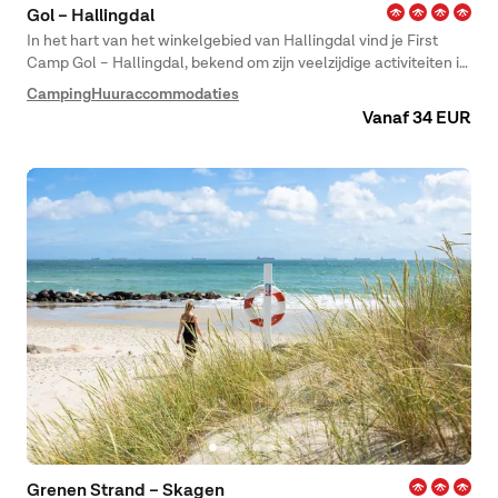
Gol – Hallingdal
In het hart van het winkelgebied van Hallingdal vind je First
Camp Gol – Hallingdal, bekend om zijn veelzijdige activiteiten in
zowel zomer als winter. De rivier die door het dal slingert en de
Camping
Huuraccommodaties
camping, omringd door bergen en prachtige landschappen,
Vanaf 34 EUR
zorgen voor spectaculaire natuurbelevingen voor het hele
gezin.
Grenen Strand – Skagen