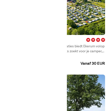
Ekerum – Öland
Met een breed aanbod aan accommodaties biedt Ekerum volop
mogelijkheden. Of je nu een staanplaats zoekt voor je camper,
caravan of tent, of liever een hut of stacaravan wilt huren – er is
Camping
Huuraccommodaties
altijd iets dat bij je past.
Vanaf 30 EUR