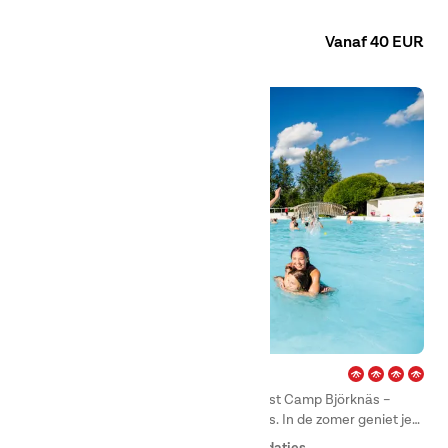
skiën en activiteiten – het hele jaar door.
Camping
Huuraccommodaties
Kamers
Vanaf 40 EUR
Björknäs – Boden
Welkom op onze idyllische camping, First Camp Björknäs –
Boden, die het hele jaar door geopend is. In de zomer geniet je
in Boden van prachtige zonuren en zwemmen in het mooie
Camperplaats
Camping
Huuraccommodaties