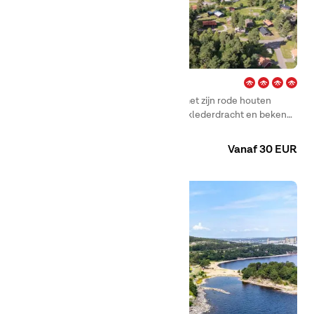
Enåbadet – Rättvik
Direct aan het Siljanmeer ligt Rättvik, met zijn rode houten
huisjes, glinsterend water, traditionele klederdracht en bekend
om de glanzende oldtimers tijdens de Classic Car Week.
Camping
Huuraccommodaties
Kamers
Vanaf 30 EUR