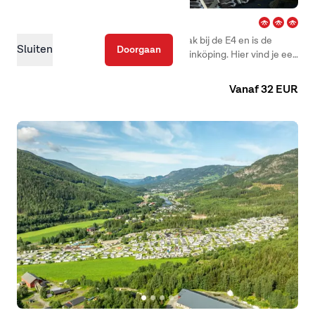
Glyttinge – Linköping
First Camp Glyttinge – Linköping ligt vlak bij de E4 en is de
Sluiten
Doorgaan
meest centraal gelegen camping van Linköping. Hier vind je een
prachtige en kindvriendelijke camping met sfeervolle
Camping
Huuraccommodaties
accommodaties in verschillende prijsklassen.
Vanaf 32 EUR