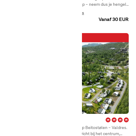
geniet je van een uniek natuurlandschap – neem dus je hengel
mee, want in de Luleälv kun je witvis, forel en snoek vangen
Camping
Glamping
Huuraccommodaties
voor een heerlijke avondmaaltijd.
Vanaf 30 EUR
Nieuwe aanwinst in de familie!
Beitostølen – Valdres
Beleef echte bergvreugde bij First Camp Beitostølen – Valdres.
Camping met hutten, camper en tent. Dicht bij het centrum,