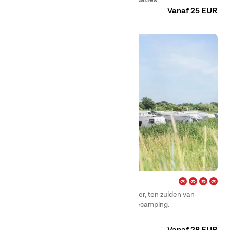
Bodträsket-meer. In de winter verandert de omgeving in een
Vanaf 25 EUR
waar winterwonderland.
Björkäng – Varberg
First Camp Björkäng – Varberg in Tvååker, ten zuiden van
Varberg, is een prachtig gelegen familiecamping.
Camping
Huuraccommodaties
Kamers