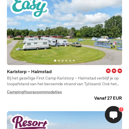
Karlstorp – Halmstad
Bij het gezellige First Camp Karlstorp – Halmstad verblijf je op
loopafstand van het beroemde strand van Tylösand. Ook het
centrum van Halmstad ligt vlakbij. Hier kun je genieten van
Camping
Huuraccommodaties
alles, van zwemmen, vissen en windsurfen tot een potje
Vanaf 27 EUR
klassieke adventuregolf. Of ga lekker een dagje winkelen.
1