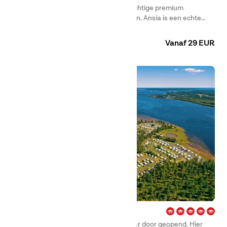
First Camp Ansia – Lycksele is een prachtige premium
bestemming in het noorden van Zweden. Ansia is een echte
familiecamping, met een eigen strand en meerdere speeltuinen
Camping
Hotel
Huuraccommodaties
voor kinderen.
Vanaf 29 EUR
Arcus – Luleå
First Camp Arcus – Luleå is het hele jaar door geopend. Hier