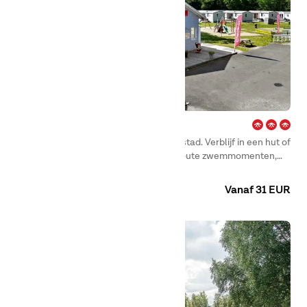
Lilleby – Göteborg
Kamperen in Göteborg dicht bij zee en stad. Verblijf in een hut of
op een kampeerplaats en geniet van zoute zwemmomenten,
zonsondergangen en leuke uitstapjes.
Camping
Huuraccommodaties
Vanaf 31 EUR