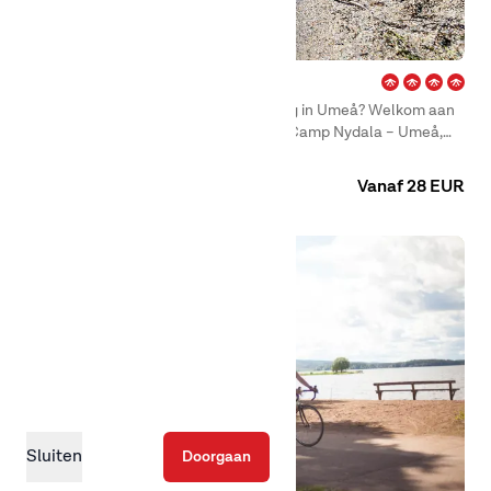
Nydala – Umeå
Ben je op zoek naar een mooie camping in Umeå? Welkom aan
de prachtige Norrlandskusten bij First Camp Nydala – Umeå,
het hele jaar door geopend! Hier vind je accommodaties voor
Camping
Huuraccommodaties
wie een hut wil huren of een staanplaats zoekt voor een
Vanaf 28 EUR
camper, caravan of tent.
Sluiten
Doorgaan