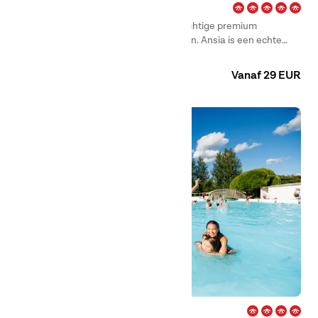
Ansia – Lycksele
First Camp Ansia – Lycksele is een prachtige premium
bestemming in het noorden van Zweden. Ansia is een echte
familiecamping, met een eigen strand en meerdere speeltuinen
Camping
Hotel
Huuraccommodaties
voor kinderen.
Vanaf 29 EUR
Björknäs – Boden