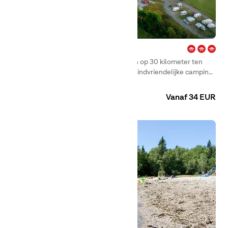
Nora – Bergslagen
First Camp Nora – Bergslagen, gelegen op 30 kilometer ten
noorden van Örebro, is een rustige en kindvriendelijke camping
voor wie wil genieten van zowel prachtige natuur als het
Camping
Huuraccommodaties
comfort van het stadsleven. Hier verblijf je ontspannen dicht bij
Vanaf 34 EUR
het strand en een gevarieerd aanbod aan activiteiten.