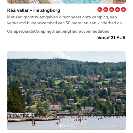
Råå Vallar – Helsingborg
Met een groot zwemgebied direct naast onze camping, een
verwarmd buitenzwembad van 50 meter en een kinderbad op
het terrein, biedt onze camping Råå Vallar volop mogelijkheden
Camperplaats
Camping
Glamping
Huuraccommodaties
om in de zomer te zwemmen. Een speeltuin en leuke Kids’ Club-
Vanaf 31 EUR
activiteiten houden de kleintjes bezig. Je kunt hier ook
adventuregolf spelen, gebruikmaken van de fitnessroute en
fietsen huren. Bij Råå ligt ook Yessi Lodge – de perfecte
accommodatie voor een gezinsvakantie.