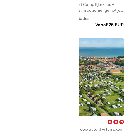
Welkom op onze idyllische camping, First Camp Björknäs –
Boden, die het hele jaar door geopend is. In de zomer geniet je
in Boden van prachtige zonuren en zwemmen in het mooie
Camperplaats
Camping
Huuraccommodaties
Bodträsket-meer. In de winter verandert de omgeving in een
Vanaf 25 EUR
waar winterwonderland.
Bogense City – Fyn
Of je nu wilt wandelen in het bos, een mooie autorit wilt maken