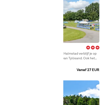
Karlstorp – Halmstad
Bij het gezellige First Camp Karlstorp – Halmstad verblijf je op
loopafstand van het beroemde strand van Tylösand. Ook het
centrum van Halmstad ligt vlakbij. Hier kun je genieten van
Camping
Huuraccommodaties
alles, van zwemmen, vissen en windsurfen tot een potje
Vanaf 27 EUR
klassieke adventuregolf. Of ga lekker een dagje winkelen.