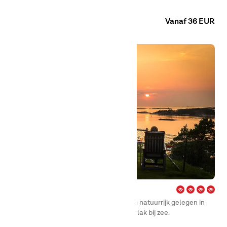
Flatenmeer.
Camping
Huuraccommodaties
Vanaf 36 EUR
City – Strömstad
First Camp City – Strömstad is rustig en natuurrijk gelegen in
een authentieke Bohuslän-omgeving, vlak bij zee.
Camping
Huuraccommodaties