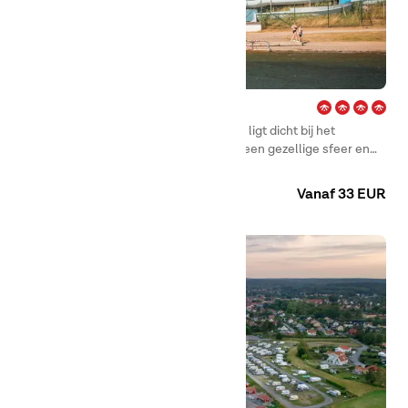
Nickstabadet – Nynäshamn
First Camp Nickstabadet – Nynäshamn ligt dicht bij het
populaire strand van Nynäshamn. Met een gezellige sfeer en
veel leuke activiteiten is dit een plek waar het hele gezin van de
Camping
Huuraccommodaties
vakantie kan genieten. Stockholm bereik je binnen een uur met
Vanaf 33 EUR
de auto, en je kunt ook de ferry nemen naar Gotland, Polen en
Letland.