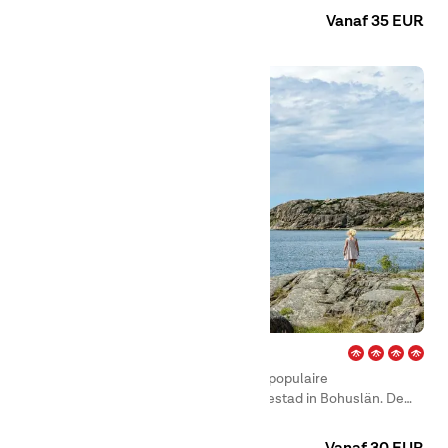
Vanaf 35 EUR
Edsvik – Grebbestad
First Camp Edsvik – Grebbestad is een populaire
familiecamping aan de rand van Grebbestad in Bohuslän. De
omgeving wordt omringd door prachtige natuur en het is dan
Camping
Huuraccommodaties
ook niet moeilijk te begrijpen waarom de kust van Bohuslän een