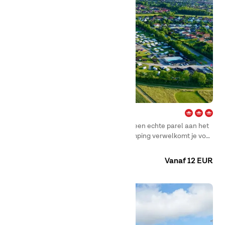
Holbæk Fjord – Sjælland
Welkom bij First Camp Holbæk Fjord – een echte parel aan het
water, het hele jaar geopend. Onze camping verwelkomt je voor
een heerlijke vakantie midden in de Deense natuur, waar de
Camping
Huuraccommodaties
schoonheid en rust van Zealand samenkomen met activiteiten
Vanaf 12 EUR
en levensvreugde.