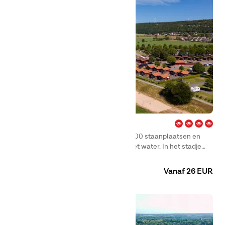
Gränna – Vättern
Een 4-sterrencamping met meer dan 400 staanplaatsen en
een sfeervol vakantiepark direct aan het water. In het stadje
van de beroemde pepermuntstok, Gränna, is het onmogelijk om
Camping
Huuraccommodaties
niet verliefd te worden.
Vanaf 26 EUR