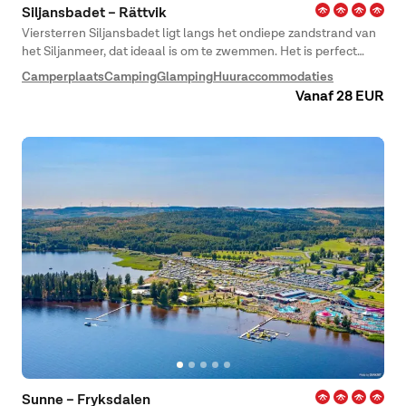
Siljansbadet – Rättvik
Viersterren Siljansbadet ligt langs het ondiepe zandstrand van
het Siljanmeer, dat ideaal is om te zwemmen. Het is perfect
voor heerlijke zwemmomenten, leuke gezinsactiviteiten en
Camperplaats
Camping
Glamping
Huuraccommodaties
diners bij zonsondergang aan het water.
Vanaf 28 EUR
Sunne – Fryksdalen