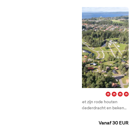
Enåbadet – Rättvik
Direct aan het Siljanmeer ligt Rättvik, met zijn rode houten
huisjes, glinsterend water, traditionele klederdracht en bekend
om de glanzende oldtimers tijdens de Classic Car Week.
Camping
Huuraccommodaties
Kamers
Vanaf 30 EUR