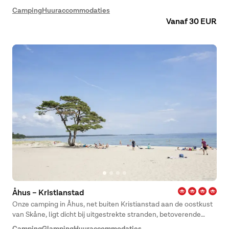
een kampeervakantie met prachtige uitzichten, verfrissende
Camping
Huuraccommodaties
duiken en gezellige momenten samen.
Vanaf 30 EUR
Åhus – Kristianstad
Onze camping in Åhus, net buiten Kristianstad aan de oostkust
van Skåne, ligt dicht bij uitgestrekte stranden, betoverende
bossen en rustige meren. Åhus is sinds het einde van de 19e
Camping
Glamping
Huuraccommodaties