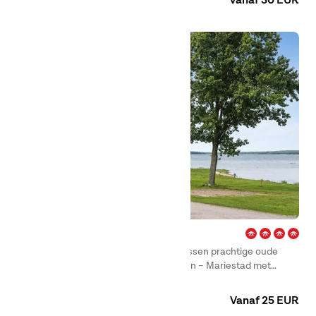
Vanaf 30 EUR
van de meest bezochte regio’s van Zweden is.
Ekudden – Mariestad
Aan het strand van het Vänernmeer, tussen prachtige oude
eikenbomen, vind je First Camp Ekudden – Mariestad met
ontzettend veel te bieden.
Camping
Huuraccommodaties
Vanaf 25 EUR