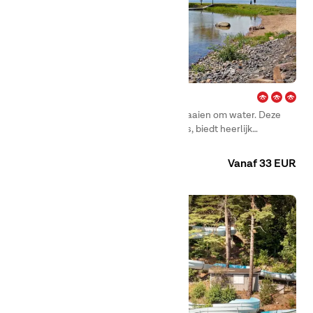
Mörudden – Hammarö
De meeste activiteiten bij Mörudden draaien om water. Deze
bestemming, met zijn strand en steigers, biedt heerlijk
zwemmen in het prachtige Vänern terwijl je geniet van de mooie
Camping
Huuraccommodaties
omgeving.
Vanaf 33 EUR