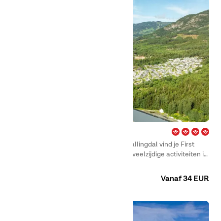
Gol – Hallingdal
In het hart van het winkelgebied van Hallingdal vind je First
Camp Gol – Hallingdal, bekend om zijn veelzijdige activiteiten in
zowel zomer als winter. De rivier die door het dal slingert en de
Camping
Huuraccommodaties
camping, omringd door bergen en prachtige landschappen,
Vanaf 34 EUR
zorgen voor spectaculaire natuurbelevingen voor het hele
gezin.