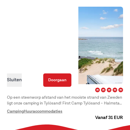
Sluiten
Doorgaan
Tylösand – Halmstad
Op een steenworp afstand van het mooiste strand van Zweden
ligt onze camping in Tylösand! First Camp Tylösand – Halmstad
is een waar zwemparadijs met zeven kilometer zandstrand,
Camping
Huuraccommodaties
uitgeroepen tot het beste strand van Zweden in een
Vanaf 31 EUR
lezersenquête van de krant Aftonbladet.