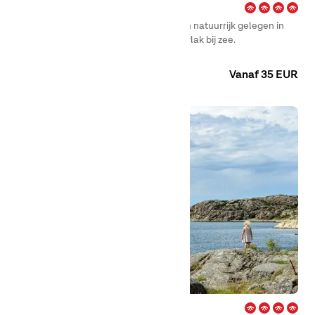
City – Strömstad
First Camp City – Strömstad is rustig en natuurrijk gelegen in
een authentieke Bohuslän-omgeving, vlak bij zee.
Camping
Huuraccommodaties
Vanaf 35 EUR
Edsvik – Grebbestad