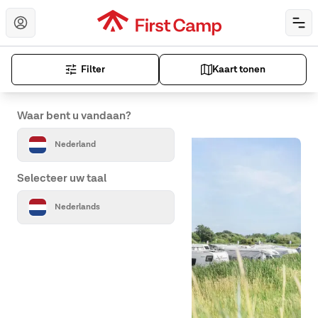
Hoppa till huvudinnehåll
Öp
Stel uw land en taal in
Filter
Kaart tonen
Toont 9 bestemmingen
Waar bent u vandaan?
Nederland
Selecteer uw taal
Nederlands