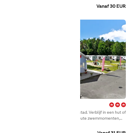
van Varberg.
Vanaf 30 EUR
Lilleby – Göteborg
Kamperen in Göteborg dicht bij zee en stad. Verblijf in een hut of
op een kampeerplaats en geniet van zoute zwemmomenten,
zonsondergangen en leuke uitstapjes.
Camping
Huuraccommodaties