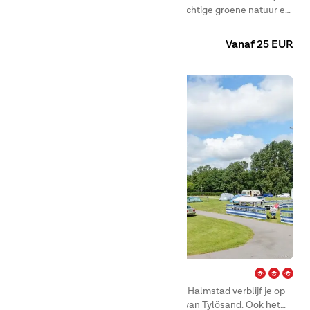
First Camp Hagön – Halmstad, met prachtige groene natuur en
de zee als naaste buren.
Camping
Huuraccommodaties
Vanaf 25 EUR
Karlstorp – Halmstad
Bij het gezellige First Camp Karlstorp – Halmstad verblijf je op
loopafstand van het beroemde strand van Tylösand. Ook het