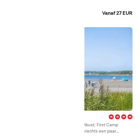
centrum van Halmstad ligt vlakbij. Hier kun je genieten van
Camping
Huuraccommodaties
alles, van zwemmen, vissen en windsurfen tot een potje
Vanaf 27 EUR
klassieke adventuregolf. Of ga lekker een dagje winkelen.
Kärradal – Varberg
Welkom bij een echte parel aan de westkust: First Camp
Kärradal – Varberg! Ideaal gelegen op slechts een paar
honderd meter van de zee aan de westkust, net ten noorden
Camping
Huuraccommodaties