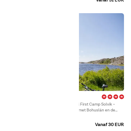
Vanaf 31 EUR
Solvik – Kungshamn
Niet veel kan tippen aan het zeezicht bij First Camp Solvik –
Kungshamn. Hier kampeer je vorstelijk met Bohuslän en de
Best Coast aan je voeten.
Camping
Huuraccommodaties
Vanaf 30 EUR