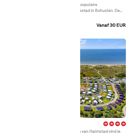
First Camp Edsvik – Grebbestad is een populaire
familiecamping aan de rand van Grebbestad in Bohuslän. De
omgeving wordt omringd door prachtige natuur en het is dan
Camping
Huuraccommodaties
ook niet moeilijk te begrijpen waarom de kust van Bohuslän een
Vanaf 30 EUR
van de meest bezochte regio’s van Zweden is.
Hagön – Halmstad
Op slechts 6 kilometer van het centrum van Halmstad vind je